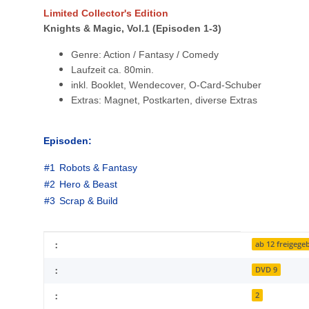
Limited Collector's Edition
Knights & Magic
, Vol.1
(Episoden 1-3)
Genre: Action / Fantasy / Comedy
Laufzeit ca. 80min.
inkl. Booklet, Wendecover, O-Card-Schuber
Extras: Magnet, Postkarten, diverse Extras
Episoden:
#1
Robots & Fantasy
#2
Hero & Beast
#3
Scrap & Build
Item information
Value
:
ab 12 freigege
:
DVD 9
:
2