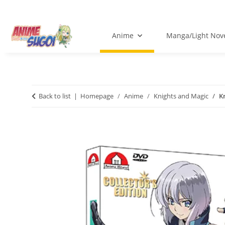
Anime
Manga/Light Nov
Back to list
Homepage
Anime
Knights and Magic
K