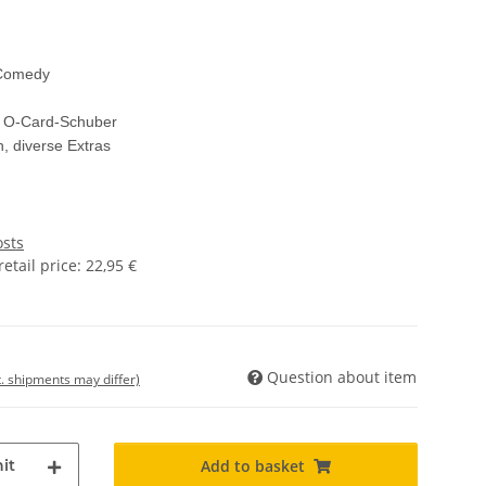
 Comedy
r, O-Card-Schuber
, diverse Extras
osts
tail price
:
22,95 €
Question about item
t. shipments may differ)
it
Add to basket