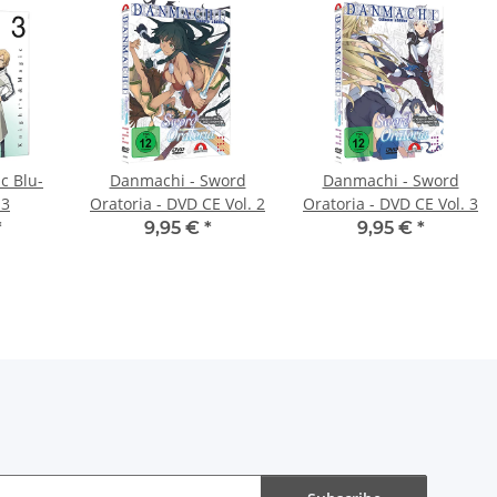
c Blu-
Danmachi - Sword
Danmachi - Sword
 3
Oratoria - DVD CE Vol. 2
Oratoria - DVD CE Vol. 3
*
9,95 €
*
9,95 €
*