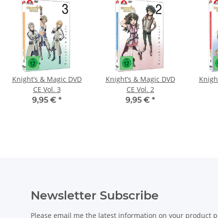
Knight’s & Magic DVD
Knight’s & Magic DVD
Knigh
CE Vol. 3
CE Vol. 2
9,95 €
*
9,95 €
*
Newsletter Subscribe
Please email me the latest information on your product po