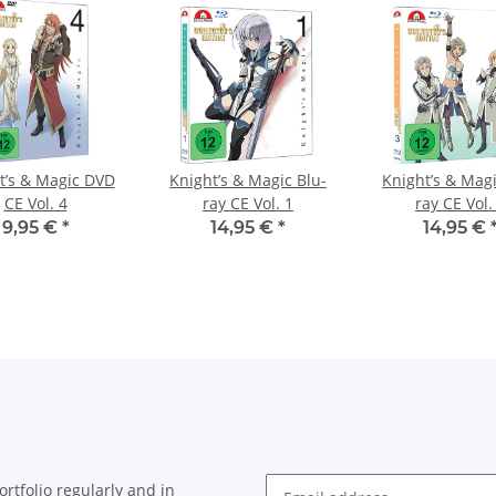
t’s & Magic DVD
Knight’s & Magic Blu-
Knight’s & Magi
CE Vol. 4
ray CE Vol. 1
ray CE Vol.
9,95 €
*
14,95 €
*
14,95 €
rtfolio regularly and in