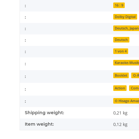
:
16 : 9
:
Dolby Digital
:
Deutsch, Japan
:
Deutsch
:
1 von 4
Karaoke-Musik
:
Booklet
O-R
:
Action
Com
:
:
© Hisago Ama
Shipping weight:
0,21 kg
Item weight:
0,12
kg