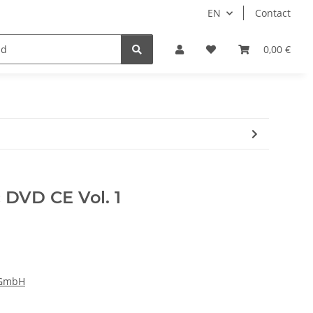
EN
Contact
Idols/Cosplay
18+
Schnäppchen
0,00 €
 DVD CE Vol. 1
 GmbH