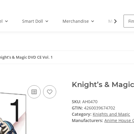
el
Smart Doll
Merchandise
Musik-CD
night’s & Magic DVD CE Vol. 1
Knight’s & Magic
SKU:
AH0470
GTIN:
4260039674702
Category:
Knights and Magic
Manufacturers:
Anime House