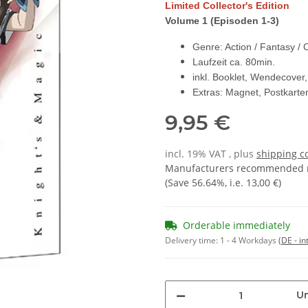
Limited Collector's Edition
Volume
1
(Episoden 1-3)
Genre: Action / Fantasy /
Laufzeit ca. 80min.
inkl. Booklet, Wendecove
Extras: Magnet, Postkarten
9,95 €
incl. 19% VAT , plus
shipping c
Manufacturers recommended re
(Save
56.64%
, i.e.
13,00 €
)
Orderable immediately
Delivery time:
1 - 4 Workdays
(DE - in
Un