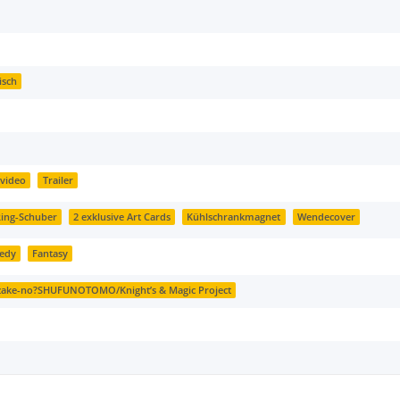
isch
video
Trailer
ing-Schuber
2 exklusive Art Cards
Kühlschrankmagnet
Wendecover
edy
Fantasy
zake-no?SHUFUNOTOMO/Knight’s & Magic Project