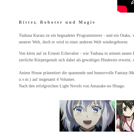
R i t t e r, R o b o t e r u n d M a g i e
Tsubasa Kurata ist ein begnadeter Programmierer - und ein Otaku, 
unserer Welt, doch er wird in einer anderen Welt wiedergeboren.
Von klein auf ist Ernesti Echevalier - wie Tsubasa in seinem neuen L
zierliche Körpergestalt sich dabei als gewaltiges Hindernis erweist,
Anime House präsentiert die spannende und humorvolle Fantasy-Mech
u.v.m.) auf insgesamt 4 Volumes.
Nach den erfolgreichen Light Novels von Amazake-no Hisago.