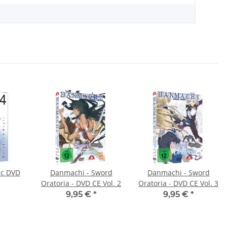
ic DVD
Danmachi - Sword
Danmachi - Sword
Oratoria - DVD CE Vol. 2
Oratoria - DVD CE Vol. 3
9,95 €
*
9,95 €
*