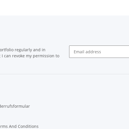
rtfolio regularly and in
at I can revoke my permission to
Newsletter Subscribe
derrufsformular
erms And Conditions