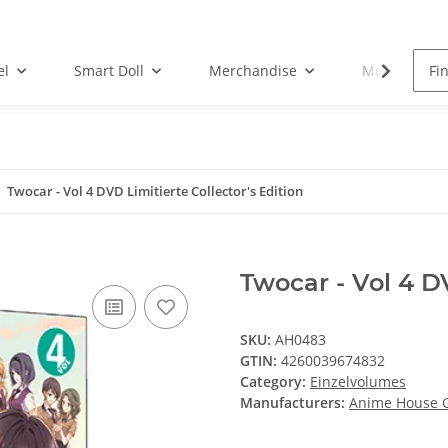
el
Smart Doll
Merchandise
Musik-CD
Twocar - Vol 4 DVD Limitierte Collector's Edition
Twocar - Vol 4 DV
SKU:
AH0483
GTIN:
4260039674832
Category:
Einzelvolumes
Manufacturers:
Anime House