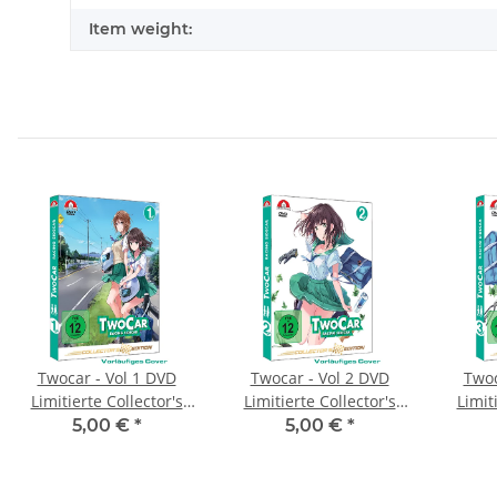
Item weight:
Twocar - Vol 1 DVD
Twocar - Vol 2 DVD
Twoc
Limitierte Collector's
Limitierte Collector's
Limit
Edition
Edition
5,00 €
*
5,00 €
*