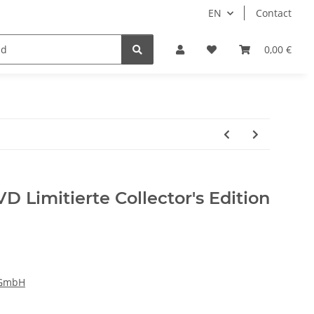
EN
Contact
Idols/Cosplay
18+
Schnäppchen
0,00 €
D Limitierte Collector's Edition
 GmbH