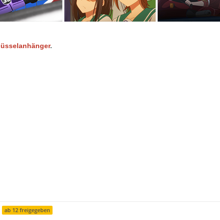
lüsselanhänger
.
ab 12 freigegeben