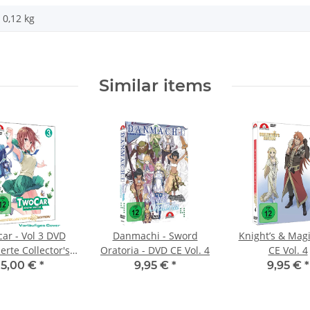
0,12
kg
Similar items
ar - Vol 3 DVD
Danmachi - Sword
Knight’s & Mag
ierte Collector's
Oratoria - DVD CE Vol. 4
CE Vol. 4
Edition
5,00 €
*
9,95 €
*
9,95 €
*