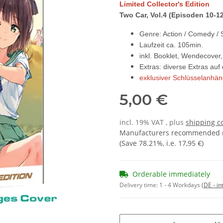
Limited Collector's Edition
Two Car
, Vol.4
(Episoden 10-12
Genre: Action / Comedy / Sl
Laufzeit ca. 105min.
inkl. Booklet, Wendecove
Extras: diverse Extras auf
exklusiver Schlüsselanhäng
5,00 €
incl. 19% VAT , plus
shipping c
Manufacturers recommended re
(Save
78.21%
, i.e.
17,95 €
)
Orderable immediately
Delivery time:
1 - 4 Workdays
(DE - in