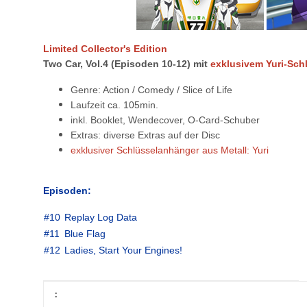
Limited Collector's Edition
Two Car
, Vol.4
(Episoden 10-12) mit
exklusivem Yuri-Sch
Genre: Action / Comedy / Slice of Life
Laufzeit ca. 105min.
inkl. Booklet, Wendecover, O-Card-Schuber
Extras: diverse Extras auf der Disc
exklusiver Schlüsselanhänger aus Metall: Yuri
Episoden:
#10
Replay Log Data
#11
Blue Flag
#12
Ladies, Start Your Engines!
Item information
Value
: