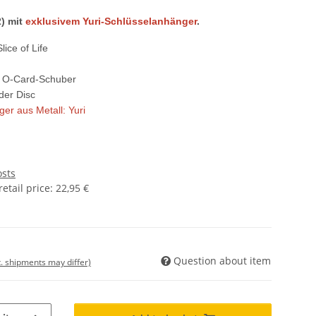
) mit
exklusivem Yuri-Schlüsselanhänger
.
ice of Life
r, O-Card-Schuber
 der Disc
er aus Metall: Yuri
osts
tail price
:
22,95 €
Question about item
t. shipments may differ)