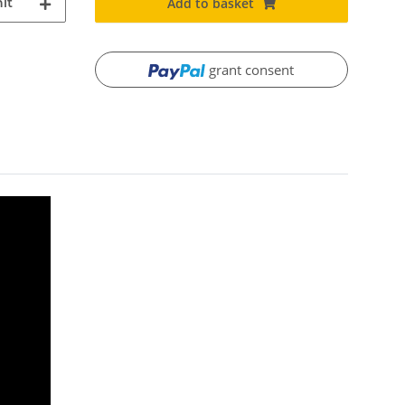
it
Add to basket
grant consent