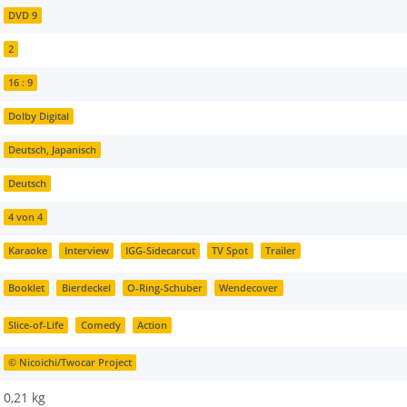
DVD 9
2
16 : 9
Dolby Digital
Deutsch, Japanisch
Deutsch
4 von 4
Karaoke
Interview
IGG-Sidecarcut
TV Spot
Trailer
Booklet
Bierdeckel
O-Ring-Schuber
Wendecover
Slice-of-Life
Comedy
Action
© Nicoichi/Twocar Project
0,21 kg