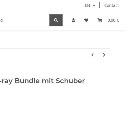
EN
Contact
Idols/Cosplay
18+
Schnäppchen
0,00 €
u-ray Bundle mit Schuber