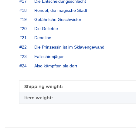
#17
Die Entscheidungsschlacht
#18
Rondel, die magische Stadt
#19
Gefährliche Geschwister
#20
Die Geliebte
#21
Deadline
#22
Die Prinzessin ist im Sklavengewand
#23
Fallschirmjäger
#24
Also kämpften sie dort
Item information
Value
Shipping weight:
Item weight: