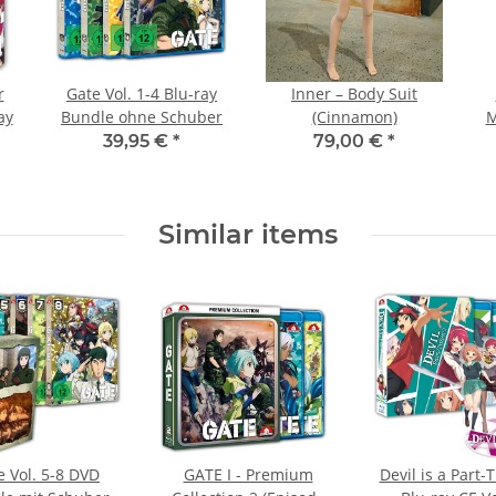
r
Gate Vol. 1-4 Blu-ray
Inner – Body Suit
ay
Bundle ohne Schuber
(Cinnamon)
M
39,95 €
*
79,00 €
*
Similar items
e Vol. 5-8 DVD
GATE I - Premium
Devil is a Part-T