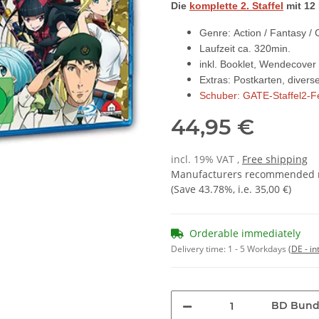
Die
komplette 2. Staffel
mit
12
Genre: Action / Fantasy /
Laufzeit ca. 320min.
inkl. Booklet, Wendecover
Extras: Postkarten, divers
Schuber:
GATE-Staffel2-
F
44,95 €
incl. 19% VAT ,
Free shipping
Manufacturers recommended re
(Save
43.78%
, i.e.
35,00 €
)
Orderable immediately
Delivery time:
1 - 5 Workdays
(DE - in
BD Bund