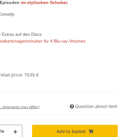
 Episoden
im stylischen Schuber
.
 Comedy
e Extras auf den Discs
estkartonagenschuber für 4 Blu-ray-Volumes
tail price
:
79,95 €
Question about item
t. shipments may differ)
le
Add to basket