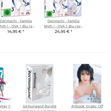
Danmachi - Familia
Danmachi - Familia
yth I - OVA 1 Blu-ray
Myth I - OVA 1 Blu-ray -
CE
Limitierte Handtuch
14,95 €
*
24,95 €
*
Edition
imer !!
Jormungand Bundle
Artbook: Enako: Off