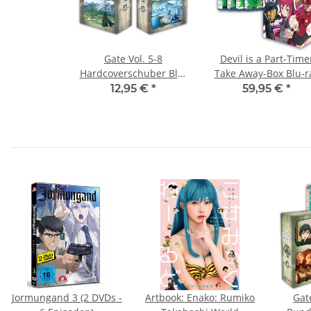
Gate Vol. 5-8
Devil is a Part-Time
Hardcoverschuber Blu-
Take Away-Box Blu-r
ray
12,95 €
*
59,95 €
*
Jormungand 3 (2 DVDs -
Artbook: Enako: Rumiko
Gat