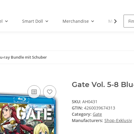
el
Smart Doll
Merchandise
Musik-CD
Blu-ray Bundle mit Schuber
Gate Vol. 5-8 Bl
SKU:
AH0431
GTIN:
4260039674313
Category:
Gate
Manufacturers:
Shop-Exklusiv