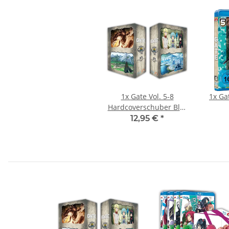
1x
Gate Vol. 5-8
1x
Hardcoverschuber Blu-
ray
12,95 €
*