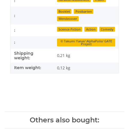
:
Booklet
Postkarten
:
Wendecover
Science-Fiction
Action
Comedy
:
© Takumi Yanai/ AlphaPolis/ GATE
:
Project
Shipping
0,21 kg
weight:
Item weight:
0,12
kg
Others also bought: