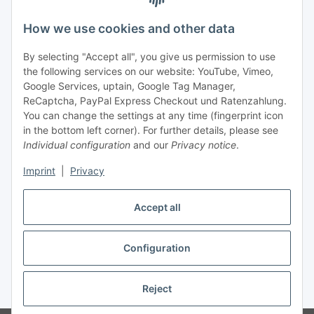
portfolio regularly and in accordance with your data
privacy
notice
. I recognise that I can revoke my permission to receive
How we use cookies and other data
said emails at any time.
By selecting "Accept all", you give us permission to use
Subscribe
the following services on our website: YouTube, Vimeo,
Newsletter Subscribe
Google Services, uptain, Google Tag Manager,
ReCaptcha, PayPal Express Checkout und Ratenzahlung.
Information
You can change the settings at any time (fingerprint icon
in the bottom left corner). For further details, please see
Individual configuration
and our
Privacy notice
.
Legal
Imprint
|
Privacy
Accept all
Withdraw order
Configuration
Reject
* All prices incl. VAT, plus
shipping fees