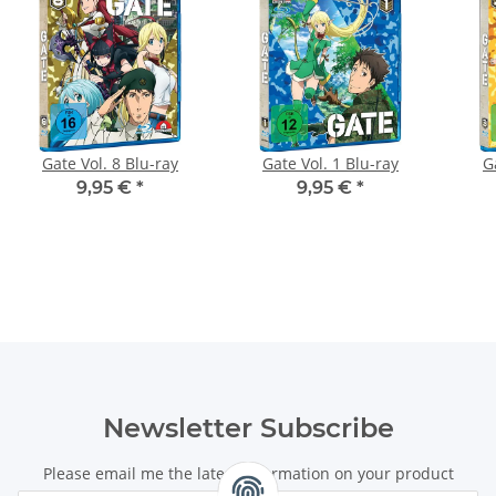
Gate Vol. 8 Blu-ray
Gate Vol. 1 Blu-ray
G
9,95 €
*
9,95 €
*
Newsletter Subscribe
Please email me the latest information on your product